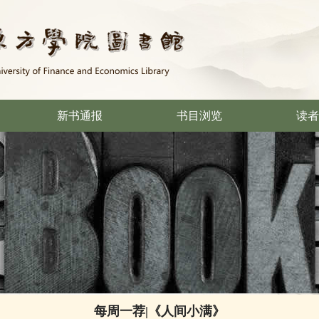
新书通报
书目浏览
读者
每周一荐|《人间小满》