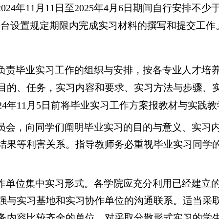
2024
年
11
月
11
日至
2025
年
4
月
6
日期间自行安排不少
平台设置规定期限内完成实习材料的撰写和提交工作
负责毕业实习工作的组织与安排，按各专业人才培
目的、任务，实习内容和要求、实习方法与步骤、
24
年
11
月
5
日前将毕业实习工作方案报教材与实践教
员会，向同学们阐明毕业实习的目的与意义、实习
结果等利害关系。指导教师务必重视毕业实习同学
作单位集中实习形式。各学院应充分利用已经建立
强与实习基地和实习协作单位的沟通联系。适当采
务内容比较齐全的单位。对采取分散形式实习的学