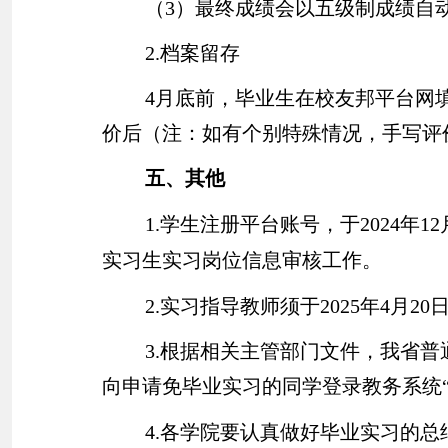
（
3
）最终成绩会以五级制成绩自
2.
档案留存
4
月底前，毕业生在校友邦平台网
价后（注：如有个别特殊情况，手写评
五、其他
1.
学生注册平台账号，于
2024
年
12
实习生实习岗位信息审核工作。
2.
实习指导教师须于
2025
年
4
月
20
3.
根据相关主管部门文件，我省普
向申请免毕业实习的同学登录教务系统“
4.
各学院要认真做好毕业实习的总