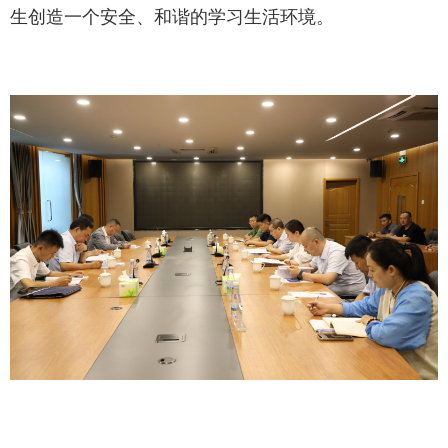
生创造一个安全、和谐的学习生活环境。