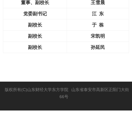
董事、副校长
王雪晨
党委副书记
江 东
副校长
于 栋
副
校
长
宋凯明
副
校
长
孙延民
版权所有(C)山东财经大学东方学院
山东省泰安市高新区正阳门大街
66号