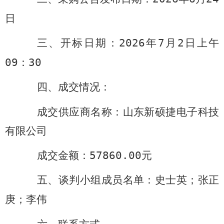
日
三、开标日期
：
2026
年
7
月
2
日上午
09
：
30
四、成交情况
：
成交供应商名称：山东新硕捷电子科技
有限公司
成交金额：
57860.00
元
五、谈判小组成员名单
：史士英；张正
庚；李伟