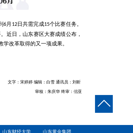
到
月
日共需完成
个比赛任务。
6
12
15
平。近日，山东赛区大赛成绩公布，
教学改革取得的又一项成果。
文字：宋婷婷 编辑：白雪
通讯员：刘昕
审核：朱庆华 终审：佀亚
山东财经大学
山东黄金集团