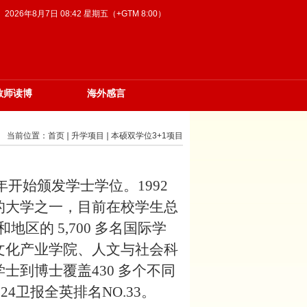
2026年8月7日 08:42 星期五（+GTM 8:00）
教师读博
海外感言
当前位置：
首页
升学项目
本硕双学位3+1项目
年开始颁发学士学位。1992
的大学之一，目前在校学生总
和地区的 5,700 多名国际学
文化产业学院、人文与社会科
士到博士覆盖430 多个不同
024卫报全英排名NO.33。