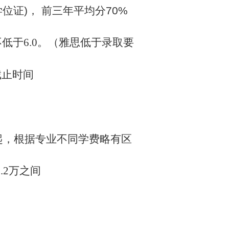
学位证
)
， 前三年平均分
70%
不低于6.0。（雅思低于录取要
截止时间
起，根据
专业不同学费略有区
7.2万之间