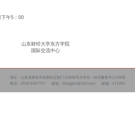
日下午5：00
学东方学院
流中心
18年6月
地址：山东省泰安市高新区正阳门大街66号大学生一站式服务中心109室
电话：0538-5397707
邮箱：dfxygjjlzx@163.com
邮编：271000