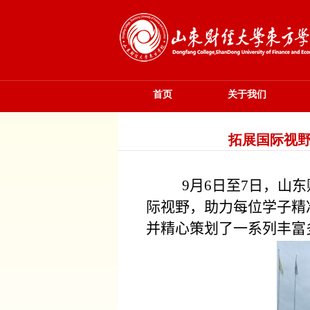
首页
关于我们
拓展国际视野
9
月
6
日至
7
日，山东
际视野，助力每位学子精
并精心策划了一系列丰富