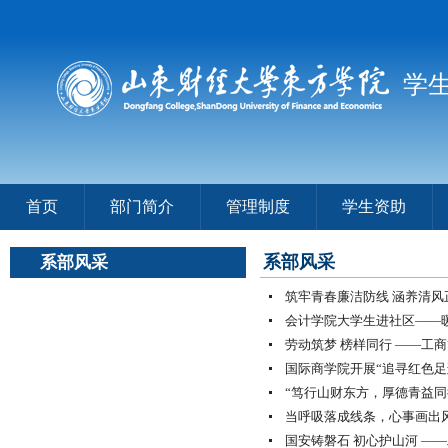
学
首页
部门简介
管理制度
学生资助
系部风采
系部风采
筑牢青春廉洁防线 涵养清风
会计学院大学生进社区——
劳动筑梦 榜样同行 ——工商
国际商学院开展“追寻红色足
“笃行山财东方，厚德青益同行
当呼吸落成线条，心事画出风景
国安铸磐石 初心护山河 ——